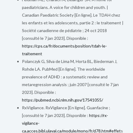
paediatricians. A voice for children and youth. |
Canadian Paediatric Society [En ligne]. Le TDAH chez
les enfants et les adolescents, partie 2 : le traitement |
Société canadienne de pédiatrie ; 24 oct 2018
[consulté le 7 jan 2023]. Disponible :
https://cps.ca/fr/documents/position/tdah-le-
traitement
Polanczyk G, Silva de Lima M, Horta BL, Biederman J,
Rohde LA. PubMed [En ligne]. The worldwide
prevalence of ADHD : a systematic review and
metaregression analysis ; juin 2007 [consulté le 7 jan
2023]. Disponible :
https://pubmed.ncbi.nlm.nih.gov/17541055/
RxVigilance. RxVigilance [En ligne]. Guanfacine ;
[consulté le 7 jan 2023]. Disponible :
https://rx-
vigilance-
ca.acces.bibl.ulaval.ca/module/mono/fr/d78.htm#effet
s