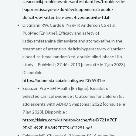
ca/accueil/problèmes-de-santé-infantiles/troubles-de-
l-apprentissage-et-du-développement/trouble-
déficit-de-l-attention-avec-hyperactivité-tdah
D
ittmann RW, Cardo E, Nagy P, Anderson CS et al.
PubMed [En ligne]. Efficacy and safety of
lisdexamfetamine dimesylate and atomoxetine in the
treatment of attention-deficit/hyperactivity disorder :
a head-to-head, randomized, double-blind, phase IIIb
study – PubMed ; 27 déc 2013 [consulté le 7 jan 2023].
Disponible :
https://pubmed.ncbi.nlm.nih.gov/23959815/
Equazen Pro – SFI Health [En ligne]. Booklet of
Selected Clinical Evidence : Outcomes for children & ;
adolescents with ADHD Symptoms ; 2022 [consulté le
7 jan 2023]. Disponible :
https://klaire.com/klairelabs/cache/file/D721A7CF-
9E60-492E-8A349EF7E94C2291.pdf
Feldman ME, Charach A, Bélanger SA. A home for