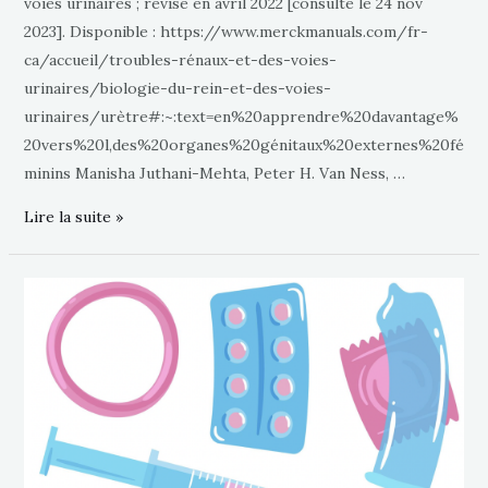
voies urinaires ; révisé en avril 2022 [consulté le 24 nov
2023]. Disponible : https://www.merckmanuals.com/fr-
ca/accueil/troubles-rénaux-et-des-voies-
urinaires/biologie-du-rein-et-des-voies-
urinaires/urètre#:~:text=en%20apprendre%20davantage%
20vers%20l,des%20organes%20génitaux%20externes%20fé
minins Manisha Juthani-Mehta, Peter H. Van Ness, …
Lire la suite »